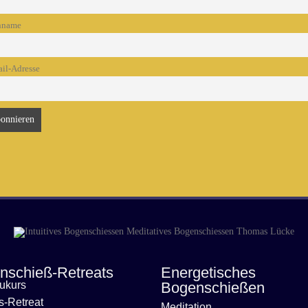
hname
il-Adresse
nschieß-Retreats
Energetisches
aukurs
Bogenschießen
s-Retreat
Meditation