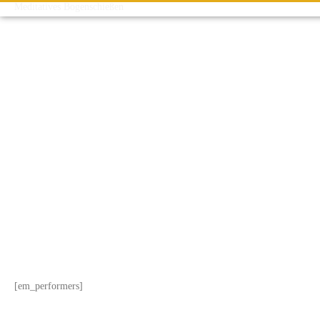
Meditatives Bogenschießen
[em_performers]