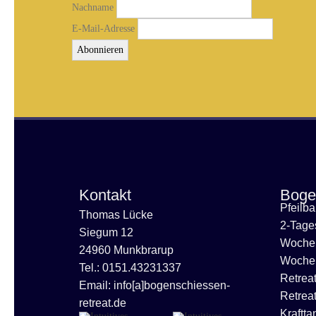
Nachname
E-Mail-Adresse
Kontakt
Boge
Pfeilb
Thomas Lücke
2-Tage
Siegum 12
Wochen
24960 Munkbrarup
Wochen
Tel.: 0151.43231337
Retrea
Email: info[a]bogenschiessen-
Retreat
retreat.de
Kraftta