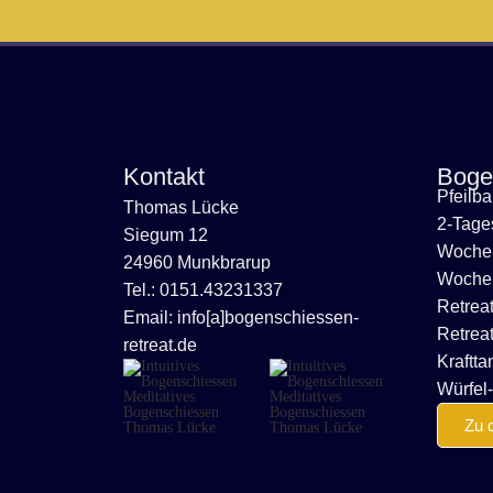
Kontakt
Boge
Pfeilb
Thomas Lücke
2-Tage
Siegum 12
Wochen
24960 Munkbrarup
Wochen
Tel.: 0151.43231337
Retrea
Email: info[a]bogenschiessen-
Retreat
retreat.de
Kraftta
Würfel-
Zu 