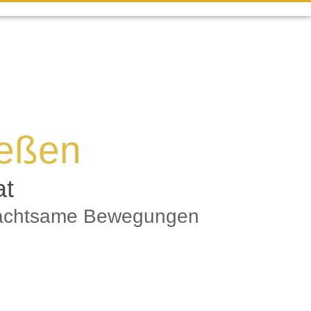
ießen
at
nd achtsame Bewegungen