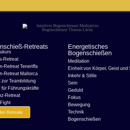
nschieß-Retreats
Energetisches
aukurs
Bogenschießen
s-Retreat
Meditation
-Retreat Teneriffa
Einheit von Körper, Geist und
-Retreat Mallorca
Inkehr & Stille
t zur Teambildung
Sein
 für Führungskräfte
Geduld
nz-Retreat
Fokus
Fight
Bewegung
Technik
den Retreats
Bogenschießen